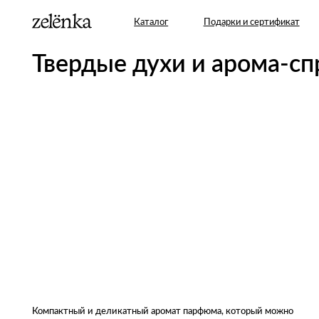
Каталог
Подарки и сертификат
Set p
Твердые духи и арома-спреи
Компактный и деликатный аромат парфюма, который можно
легко взять с собой. За счет своего состава наши духи также
можно наносить на кончики волос и кутикулу для
увлажнения.