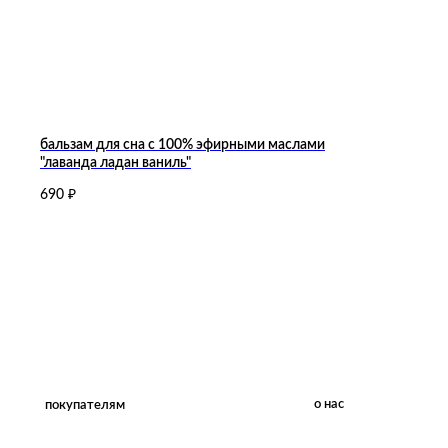
бальзам для сна с 100% эфирными маслами
"лаванда ладан ваниль"
о нас
покупателям
690
₽
доставка и оплата
о бренде
часто задаваемые вопросы
для магазинов
где купить
корпоративные подарки
выпуск под стм
инстаграм
контакты
правовая информация
©