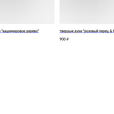
и "кашемировое дерево"
твердые духи "розовый перец & 
900
₽