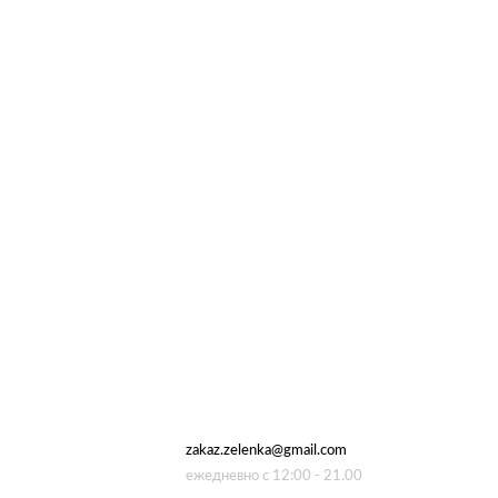
zakaz.zelenka@gmail.com
подпишитесь 
акций и нови
ежедневно с 12:00 - 21.00
zelenkamarket@gmail.com
ИП Шурлакова М.С.
ИНН 110903763637, ОГРНИП
нажимая кнопку "п
322784700308560
политикой обрабо