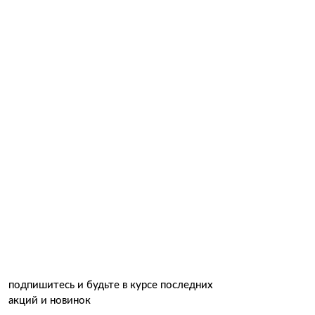
и будьте в курсе последних
нок
подписаться →
одписаться", вы соглашаетесь с
тки данных.