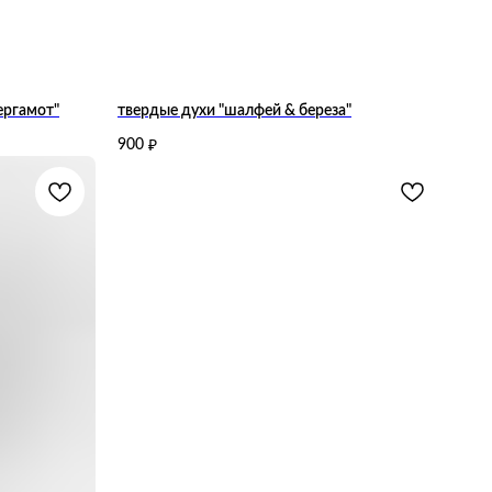
ергамот"
твердые духи "шалфей & береза"
900
₽