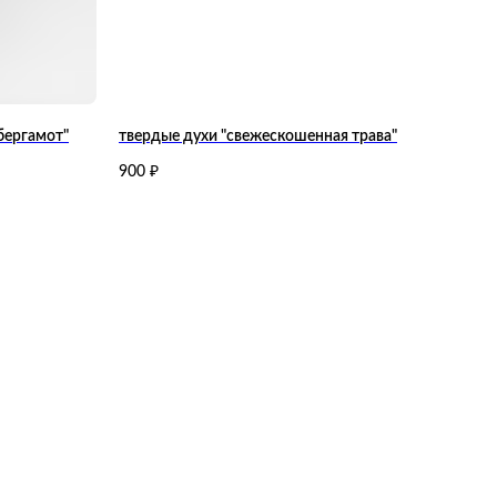
бергамот"
твердые духи "свежескошенная трава"
900
₽