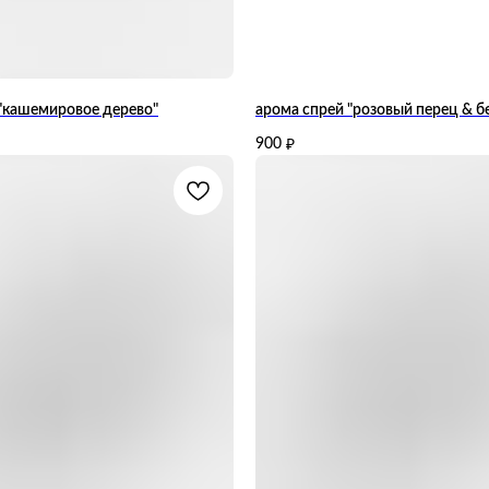
"кашемировое дерево"
арома спрей "розовый перец & б
900
₽