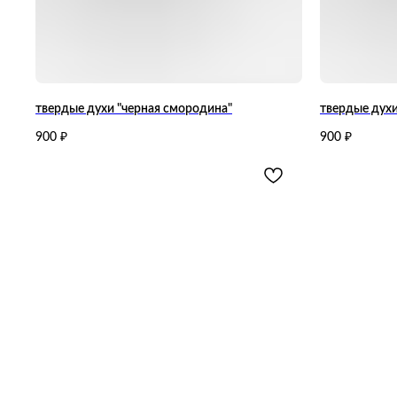
твердые духи "черная смородина"
твердые дух
900
900
₽
₽