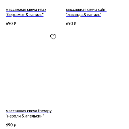
массажная свеча relax
массажная свеча calm
"бергамот & ваниль"
"лаванда & ваниль"
690
690
₽
₽
покупателям
доставка и оплата
часто задаваемые вопросы
где купить
инстаграм
о нас
о бренде
для магазинов
корпоративные подарки
массажная свеча therapy
выпуск под стм
"нероли & апельсин"
контакты
690
₽