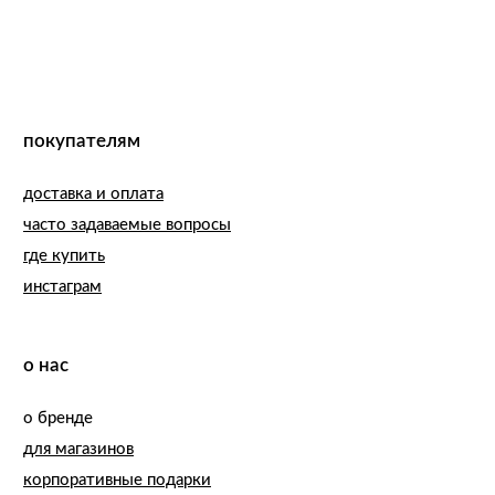
подпишитесь и будьте в курсе
последних акций и новинок
подписаться →
нажимая кнопку "подписаться", вы соглашаетесь
с политикой обработки данных.
zakaz.zelenka@gmail.com
ежедневно с 12:00 - 21.00
zelenkamarket@gmail.com
ИП Шурлакова М.С.
ИНН 110903763637, ОГРНИП
322784700308560
правовая информация
©