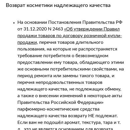
Возврат косметики надлежащего качества
доставка и оплата
часто задаваемые вопросы
где купить
На основании Постановления Правительства РФ
инстаграм
от 31.12.2020 N 2463
«Об утверждении Правил
продажи товаров по договору розничной купли-
о нас
продажи,
перечня товаров длительного
о бренде
пользования, на которые не распространяется
для магазинов
требование потребителя о безвозмездном
корпоративные подарки
предоставлении ему товара, обладающего этими
выпуск под стм
же основными потребительскими свойствами, на
контакты
период ремонта или замены такого товара, и
перечня непродовольственных товаров
подпишитесь и будьте в курсе
надлежащего качества, не подлежащих обмену,
последних акций и новинок
а также о внесении изменений в некоторые акты
Правительства Российской Федерации»
подписаться →
парфюмерно-косметические средства
нажимая кнопку "подписаться", вы соглашаетесь
надлежащего качества возврату НЕ подлежат.
с политикой обработки данных.
Если вам не подошёл аромат, текстура, тара и т.
д., это не является основанием для возврата.