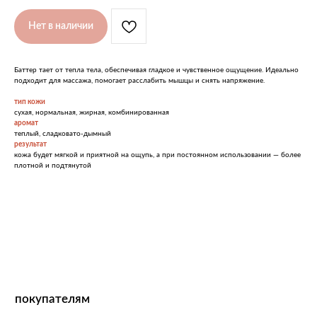
инстаграм
Нет в наличии
о нас
о бренде
Баттер тает от тепла тела, обеспечивая гладкое и чувственное ощущение. Идеально
подходит для массажа, помогает расслабить мышцы и снять напряжение.
для магазинов
корпоративные подарки
тип кожи
выпуск под стм
сухая, нормальная, жирная, комбинированная
аромат
контакты
теплый, сладковато-дымный
результат
кожа будет мягкой и приятной на ощупь, а при постоянном использовании — более
подпишитесь и будьте в курсе
плотной и подтянутой
последних акций и новинок
подписаться →
нажимая кнопку "подписаться", вы соглашаетесь
с политикой обработки данных.
zakaz.zelenka@gmail.com
ежедневно с 12:00 - 21.00