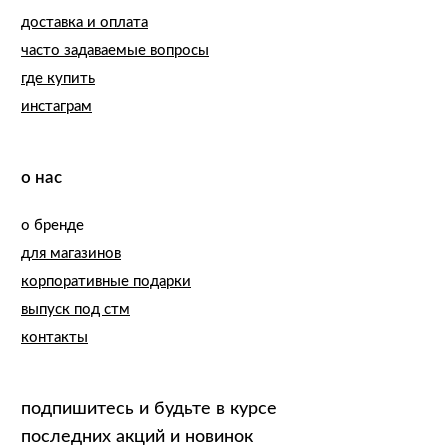
zelenkamarket@gmail.com
ИП Шурлакова М.С.
ИНН 110903763637, ОГРНИП
322784700308560
правовая информация
©