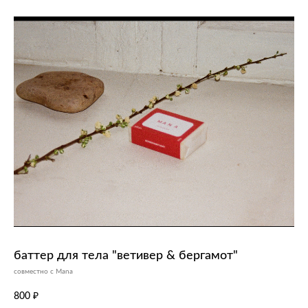
покупателям
баттер для тела "ветивер & бергамот"
совместно с Mana
доставка и оплата
часто задаваемые вопросы
800
₽
где купить