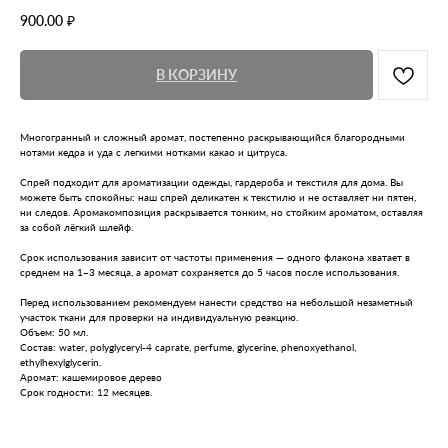
900.00
₽
В КОРЗИНУ
Многогранный и сложный аромат, постепенно раскрывающийся благородными
нотами кедра и уда с легкими нотками какао и цитруса.
Спрей подходит для ароматизации одежды, гардероба и текстиля для дома. Вы
можете быть спокойны: наш спрей деликатен к текстилю и не оставляет ни пятен,
ни следов. Аромакомпозиция раскрывается тонким, но стойким ароматом, оставляя
за собой лёгкий шлейф.
Срок использования зависит от частоты применения — одного флакона хватает в
среднем на 1–3 месяца, а аромат сохраняется до 5 часов после использования.
Перед использованием рекомендуем нанести средство на небольшой незаметный
участок ткани для проверки на индивидуальную реакцию.
Объем: 50 мл.
Состав: water, polyglyceryl-4 caprate, perfume, glycerine, phenoxyethanol,
ethylhexylglycerin.
Аромат: кашемировое дерево
Срок годности: 12 месяцев.