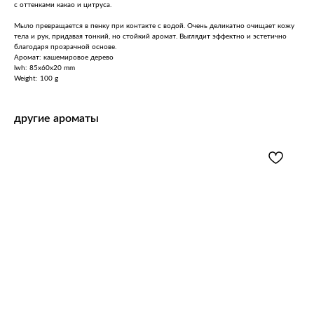
с оттенками какао и цитруса.
Мыло превращается в пенку при контакте с водой. Очень деликатно очищает кожу
тела и рук, придавая тонкий, но стойкий аромат. Выглядит эффектно и эстетично
благодаря прозрачной основе.
Аромат: кашемировое дерево
lwh: 85x60x20 mm
Weight: 100 g
другие ароматы