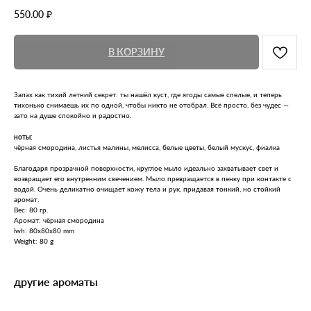
550.00
₽
В КОРЗИНУ
Запах как тихий летний секрет: ты нашёл куст, где ягоды самые спелые, и теперь
тихонько снимаешь их по одной, чтобы никто не отобрал. Всё просто, без чудес —
зато на душе спокойно и радостно.
ноты:
чёрная смородина, листья малины, мелисса, белые цветы, белый мускус, фиалка
Благодаря прозрачной поверхности, круглое мыло идеально захватывает свет и
возвращает его внутренним свечением. Мыло превращается в пенку при контакте с
водой. Очень деликатно очищает кожу тела и рук, придавая тонкий, но стойкий
аромат.
Вес: 80 гр.
Аромат: чёрная смородина
lwh: 80x80x80 mm
Weight: 80 g
другие ароматы