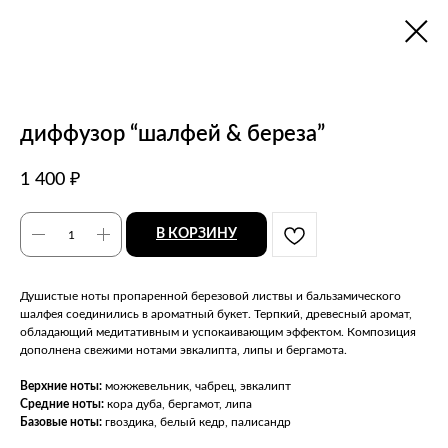
диффузор “шалфей & береза”
1 400
₽
В КОРЗИНУ
Душистые ноты пропаренной березовой листвы и бальзамического
шалфея соединились в ароматный букет. Терпкий, древесный аромат,
обладающий медитативным и успокаивающим эффектом. Композиция
дополнена свежими нотами эвкалипта, липы и бергамота.
Верхние ноты:
можжевельник, чабрец, эвкалипт
Средние ноты:
кора дуба, бергамот, липа
Базовые ноты:
гвоздика, белый кедр, палисандр