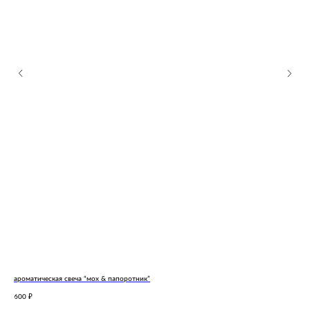
ароматическая свеча “мох & папоротник”
аро
600
650
₽