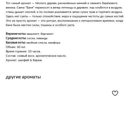
Тот самый аромат — тёплого дерева, раскалённых камней и свежего берёзового
веника. Свеча "Баня" переносит в вечер пятницы в деревне: пар клубится в воздухе,
стены дышат смолой, а по полкам разливается запах сухих трав и горячего воздуха.
Здесь нет суеты — только спокойствие, жара и ощущение чистоты до самых костей.
Это не просто аромат — это ритуал, воспоминание о неторопливом времени, когда
баня была местом силы, тишины и особого уюта.
Верхние ноты:
эвкалипт, бергамот
Средние ноты:
сосна, лаванда
Базовые ноты:
хвойная смола, камфора
Объем: 60 мл.
Время горения: 10 часов.
Состав: соевый воск, ароматическое масло.
Аромат: шалфей & береза
другие ароматы